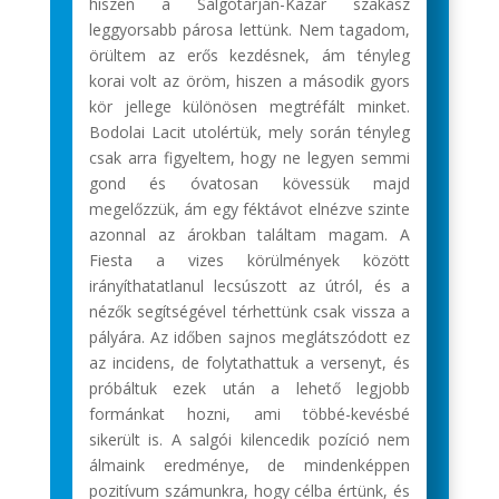
hiszen a Salgótarján-Kazár szakasz
leggyorsabb párosa lettünk. Nem tagadom,
örültem az erős kezdésnek, ám tényleg
korai volt az öröm, hiszen a második gyors
kör jellege különösen megtréfált minket.
Bodolai Lacit utolértük, mely során tényleg
csak arra figyeltem, hogy ne legyen semmi
gond és óvatosan kövessük majd
megelőzzük, ám egy féktávot elnézve szinte
azonnal az árokban találtam magam. A
Fiesta a vizes körülmények között
irányíthatatlanul lecsúszott az útról, és a
nézők segítségével térhettünk csak vissza a
pályára. Az időben sajnos meglátszódott ez
az incidens, de folytathattuk a versenyt, és
próbáltuk ezek után a lehető legjobb
formánkat hozni, ami többé-kevésbé
sikerült is. A salgói kilencedik pozíció nem
álmaink eredménye, de mindenképpen
pozitívum számunkra, hogy célba értünk, és