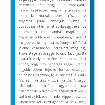
tetemesre nőtt, hogy a huszonegyedik
helyről kezdhették meg a felzárkózást a
harmadik, mátrakeresztesi részen. A
folytatás jónak bizonyult, hiszen a
botladozás után ismét szakaszgyőzelembe
hajszolta a Fordot András, majd a nap
folyamán több erős időeredményt sikerült
megszereznie a változékony időjárást
jelentő vasárnapon. Zárásként még egy
Powerstage elsőséggel tovább bizonyította
akaratát, mely eredmény szintén hozzájárult
ahhoz, hogy egy nehézkes reggel után a
legjobb tízben fejezze be az országos
bajnokság szezonnyitó küzdelmeit a Hadik
András – Kertész Krisztián kettős. A salgói
kilencedik pozíciótól ugyan a rajt
pillanatában kedvezőbbre számítottak, de a
történések tükrében mindenképpen hasznos
kilométerekkel gazdagodott a kék ovál,