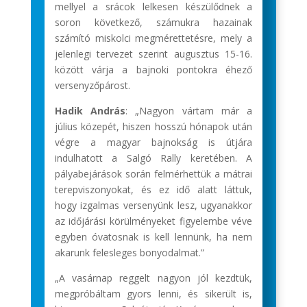
mellyel a srácok lelkesen készülődnek a
soron következő, számukra hazainak
számító miskolci megmérettetésre, mely a
jelenlegi tervezet szerint augusztus 15-16.
között várja a bajnoki pontokra éhező
versenyzőpárost.
Hadik András
: „Nagyon vártam már a
július közepét, hiszen hosszú hónapok után
végre a magyar bajnokság is útjára
indulhatott a Salgó Rally keretében. A
pályabejárások során felmérhettük a mátrai
terepviszonyokat, és ez idő alatt láttuk,
hogy izgalmas versenyünk lesz, ugyanakkor
az időjárási körülményeket figyelembe véve
egyben óvatosnak is kell lennünk, ha nem
akarunk felesleges bonyodalmat.”
„A vasárnap reggelt nagyon jól kezdtük,
megpróbáltam gyors lenni, és sikerült is,