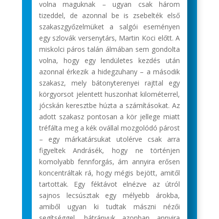
volna maguknak – ugyan csak három
tizeddel, de azonnal be is zsebelték első
szakaszgyőzelmüket a salgói eseményen
egy szlovák versenytárs, Martin Koci előtt. A
miskolci páros talán álmában sem gondolta
volna, hogy egy lendületes kezdés után
azonnal érkezik a hidegzuhany – a második
szakasz, mely bátonyterenyei rajttal egy
körgyorsot jelentett huszonhat kilométerrel,
jócskán keresztbe húzta a számításokat. Az
adott szakasz pontosan a kör jellege miatt
tréfálta meg a kék ovállal mozgolódó párost
– egy márkatársukat utolérve csak arra
figyeltek Andrásék, hogy ne történjen
komolyabb fennforgás, ám annyira erősen
koncentráltak rá, hogy mégis bejött, amitől
tartottak. Egy féktávot elnézve az útról
sajnos lecsúsztak egy mélyebb árokba,
amiből ugyan ki tudtak mászni nézői
segítséggel, hátrányuk azonban annyira