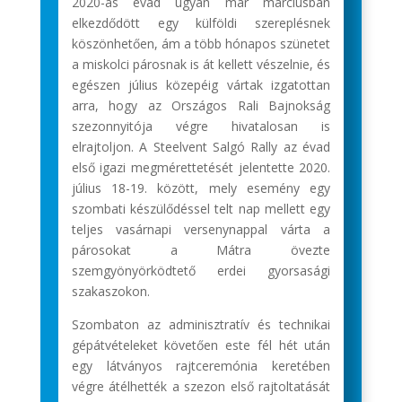
2020-as évad ugyan már márciusban
elkezdődött egy külföldi szereplésnek
köszönhetően, ám a több hónapos szünetet
a miskolci párosnak is át kellett vészelnie, és
egészen július közepéig vártak izgatottan
arra, hogy az Országos Rali Bajnokság
szezonnyitója végre hivatalosan is
elrajtoljon. A Steelvent Salgó Rally az évad
első igazi megmérettetését jelentette 2020.
július 18-19. között, mely esemény egy
szombati készülődéssel telt nap mellett egy
teljes vasárnapi versenynappal várta a
párosokat a Mátra övezte
szemgyönyörködtető erdei gyorsasági
szakaszokon.
Szombaton az adminisztratív és technikai
gépátvételeket követően este fél hét után
egy látványos rajtceremónia keretében
végre átélhették a szezon első rajtoltatását