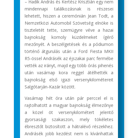
– Hadik András és Kertész Krisztián egy nem
mindennapi találkozásnak is részesei
lehetett, hiszen a ceremónián Jean Todt, a
Nemzetközi Automobil Szövetség elnöke is
tiszteletét tette, szemügyre véve a hazai
bajnokság komoly küzdelmeket ígérő
mezőnyét. A beszélgetések és a pódiumon
történő átgurulás után a Ford Fiesta MKII
R5-össel Andrásék az éjszakai parc fermébe
vették az irányt, majd egy több órás pihenés
után vasárnap kora reggel átélhették a
bajnokság első igazi versenykilométereit
Salgótarján-Kazár között.
Vasárnap hét óra után pár perccel el is
rajtolhatott a magyar bajnokság élmezőnye
a közel öt versenykilométert jelentő
gyorsasági szakaszon, mely tökéletes
ébresztőt biztosított a hátralévő részekhez.
Andrásék jobb kezdést nem is kívánhattak