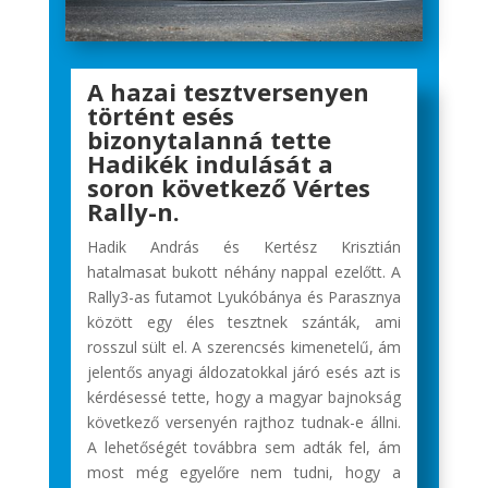
A hazai tesztversenyen
történt esés
bizonytalanná tette
Hadikék indulását a
soron következő Vértes
Rally-n.
Hadik András és Kertész Krisztián
hatalmasat bukott néhány nappal ezelőtt. A
Rally3-as futamot Lyukóbánya és Parasznya
között egy éles tesztnek szánták, ami
rosszul sült el. A szerencsés kimenetelű, ám
jelentős anyagi áldozatokkal járó esés azt is
kérdésessé tette, hogy a magyar bajnokság
következő versenyén rajthoz tudnak-e állni.
A lehetőségét továbbra sem adták fel, ám
most még egyelőre nem tudni, hogy a