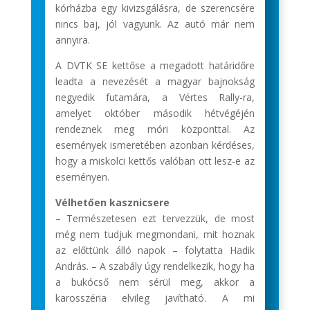
kórházba egy kivizsgálásra, de szerencsére
nincs baj, jól vagyunk. Az autó már nem
annyira.
A DVTK SE kettőse a megadott határidőre
leadta a nevezését a magyar bajnokság
negyedik futamára, a Vértes Rally-ra,
amelyet október második hétvégéjén
rendeznek meg móri központtal. Az
események ismeretében azonban kérdéses,
hogy a miskolci kettős valóban ott lesz-e az
eseményen.
Vélhetően kasznicsere
– Természetesen ezt tervezzük, de most
még nem tudjuk megmondani, mit hoznak
az előttünk álló napok – folytatta Hadik
András. – A szabály úgy rendelkezik, hogy ha
a bukócső nem sérül meg, akkor a
karosszéria elvileg javítható. A mi