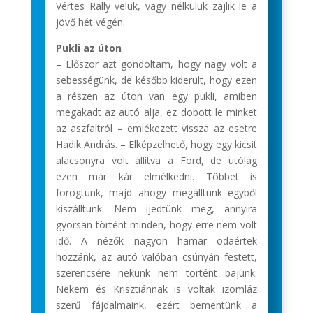
Vértes Rally velük, vagy nélkülük zajlik le a
jövő hét végén.
Pukli az úton
– Először azt gondoltam, hogy nagy volt a
sebességünk, de később kiderült, hogy ezen
a részen az úton van egy pukli, amiben
megakadt az autó alja, ez dobott le minket
az aszfaltról – emlékezett vissza az esetre
Hadik András. – Elképzelhető, hogy egy kicsit
alacsonyra volt állítva a Ford, de utólag
ezen már kár elmélkedni. Többet is
forogtunk, majd ahogy megálltunk egyből
kiszálltunk. Nem ijedtünk meg, annyira
gyorsan történt minden, hogy erre nem volt
idő. A nézők nagyon hamar odaértek
hozzánk, az autó valóban csúnyán festett,
szerencsére nekünk nem történt bajunk.
Nekem és Krisztiánnak is voltak izomláz
szerű fájdalmaink, ezért bementünk a