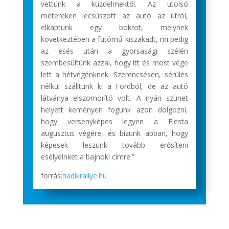
vettünk a küzdelmektől. Az utolsó
métereken lecsúszott az autó az útról,
elkaptunk egy bokrot, melynek
következtében a futómű kiszakadt, mi pedig
az esés után a gyorsasági szélén
szembesültünk azzal, hogy itt és most vége
lett a hétvégénknek. Szerencsésen, sérülés
nélkül szálltunk ki a Fordból, de az autó
látványa elszomorító volt. A nyári szünet
helyett keményen fogunk azon dolgozni,
hogy versenyképes legyen a Fiesta
augusztus végére, és bízunk abban, hogy
képesek leszünk tovább erősíteni
esélyeinket a bajnoki címre.”
forrás:
hadikrallye.hu