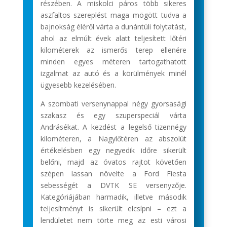
részében. A miskolci páros több sikeres
aszfaltos szereplést maga mögött tudva a
bajnokság éléről várta a dunántúli folytatást,
ahol az elmúlt évek alatt teljesített lőtéri
kilométerek az ismerős terep ellenére
minden egyes méteren tartogathatott
izgalmat az autó és a körülmények minél
ügyesebb kezelésében.
A szombati versenynappal négy gyorsasági
szakasz és egy szuperspeciál várta
Andrásékat. A kezdést a legelső tizennégy
kilométeren, a Nagylőtéren az abszolút
értékelésben egy negyedik időre sikerült
belőni, majd az óvatos rajtot követően
szépen lassan növelte a Ford Fiesta
sebességét a DVTK SE versenyzője.
Kategóriájában harmadik, illetve második
teljesítményt is sikerült elcsípni – ezt a
lendületet nem törte meg az esti városi