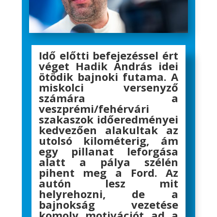
Idő előtti befejezéssel ért
véget Hadik András idei
ötödik bajnoki futama. A
miskolci versenyző
számára a
veszprémi/fehérvári
szakaszok időeredményei
kedvezően alakultak az
utolsó kilométerig, ám
egy pillanat leforgása
alatt a pálya szélén
pihent meg a Ford. Az
autón lesz mit
helyrehozni, de a
bajnokság vezetése
komoly motivációt ad a