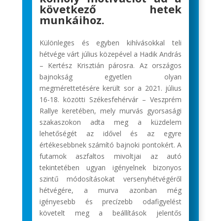
következő hetek
munkáihoz.
Különleges és egyben kihívásokkal teli
hétvége várt július közepével a Hadik András
– Kertész Krisztián párosra. Az országos
bajnokság egyetlen olyan
megmérettetésére került sor a 2021. július
16-18. közötti Székesfehérvár – Veszprém
Rallye keretében, mely murvás gyorsasági
szakaszokon adta meg a küzdelem
lehetőségét az idővel és az egyre
értékesebbnek számító bajnoki pontokért. A
futamok aszfaltos mivoltjai az autó
tekintetében ugyan igényelnek bizonyos
szintű módosításokat versenyhétvégéről
hétvégére, a murva azonban még
igényesebb és precízebb odafigyelést
követelt meg a beállítások jelentős