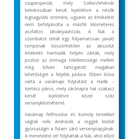
szuperspeciál, mely Székesfehérvár
belvárosában került kijelölésre a nézők
legnagyobb örömére, ugyanis az értékelést
nem befolyásolta a másfél kilométeres
aszfaltos látványautózás. A fiúk a
szombatot tehát egy folyamatosan javuló
tempónak köszönhetően az abszolút
értékelés harmadik helyén zárták, mely
pozíció az önmaga tökéletessége mellett
még bőven tartogatott magában
lehetőséget a feljebb jutásra. Ebben bízva
várta a vasárnapi folytatást a Hadik –
Kertész páros, mely zárónapra hat szakasz
került kijelölésre közel száz
versenykilométerrel.
Vasárnap felfrissülve és komoly tervekkel
vágtak neki Andrásék a reggeli kislődi
gyorsaságin a futam záró versenynapjának.
A menetelést ott folytatták a fiúk, ahol előző