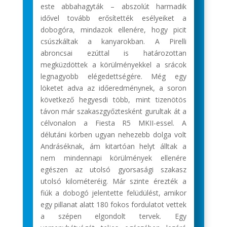
este abbahagyták – abszolút harmadik
idővel tovább erősítették esélyeiket a
dobogóra, mindazok ellenére, hogy picit
csúszkáltak a kanyarokban. A Pirelli
abroncsai ezúttal is határozottan
megküzdöttek a körülményekkel a srácok
legnagyobb elégedettségére. Még egy
löketet adva az időeredménynek, a soron
következő hegyesdi több, mint tizenötös
távon már szakaszgyőztesként gurultak át a
célvonalon a Fiesta R5 MKII-essel. A
délutáni körben ugyan nehezebb dolga volt
Andráséknak, ám kitartóan helyt álltak a
nem mindennapi körülmények ellenére
egészen az utolsó gyorsasági szakasz
utolsó kilométeréig. Már szinte érezték a
fiúk a dobogó jelentette felüdülést, amikor
egy pillanat alatt 180 fokos fordulatot vettek
a szépen elgondolt tervek. Egy