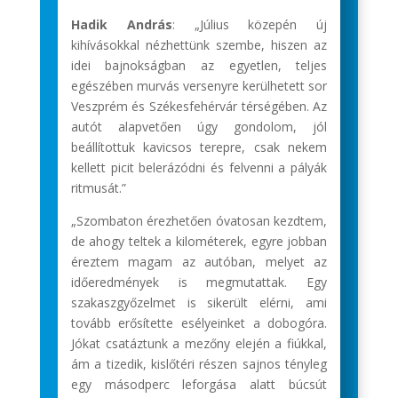
Hadik András
: „Július közepén új
kihívásokkal nézhettünk szembe, hiszen az
idei bajnokságban az egyetlen, teljes
egészében murvás versenyre kerülhetett sor
Veszprém és Székesfehérvár térségében. Az
autót alapvetően úgy gondolom, jól
beállítottuk kavicsos terepre, csak nekem
kellett picit belerázódni és felvenni a pályák
ritmusát.”
„Szombaton érezhetően óvatosan kezdtem,
de ahogy teltek a kilométerek, egyre jobban
éreztem magam az autóban, melyet az
időeredmények is megmutattak. Egy
szakaszgyőzelmet is sikerült elérni, ami
tovább erősítette esélyeinket a dobogóra.
Jókat csatáztunk a mezőny elején a fiúkkal,
ám a tizedik, kislőtéri részen sajnos tényleg
egy másodperc leforgása alatt búcsút