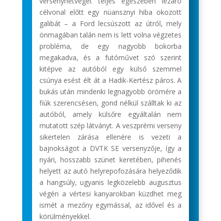
versenyhétvégét teljes egészében lezáró
célvonal előtt egy nüansznyi hiba okozott
galibát – a Ford lecsúszott az útról, mely
önmagában talán nem is lett volna végzetes
probléma, de egy nagyobb bokorba
megakadva, és a futóművet szó szerint
kitépve az autóból egy külső szemmel
csúnya esést élt át a Hadik-Kertész páros. A
bukás után mindenki legnagyobb örömére a
fiúk szerencsésen, gond nélkül szálltak ki az
autóból, amely külsőre egyáltalán nem
mutatott szép látványt. A veszprémi verseny
sikertelen zárása ellenére is vezeti a
bajnokságot a DVTK SE versenyzője, így a
nyári, hosszabb szünet keretében, pihenés
helyett az autó helyrepofozására helyeződik
a hangsúly, ugyanis legközelebb augusztus
végén a vértesi kanyarokban küzdhet meg
ismét a mezőny egymással, az idővel és a
körülményekkel.